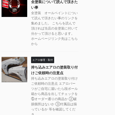
全塗装について読んで頂きた
い事
全塗装 オールペイントについ
て読んで頂きたい事のリンクを
集めました。 こちらを読んで
頂ければ当店の全塗装に付いて
分かって頂けると思います。
ホームページリンク先はこちら
から
エアロ修理・取付
持ち込みエアロの塗装取り付
けご依頼時の注意点
持ち込みエアロの塗装取り付け
ご依頼時の注意点 エアロパー
ツがご自宅に届いたら段ボール
箱から商品を出してチェックを
⓵オーダー通りの商品か ②破
損個所はないか ③付属品は揃
っているか 等を確認してくだ
さ ...