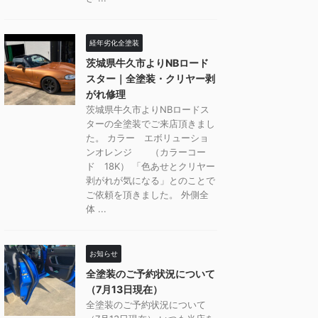
経年劣化全塗装
茨城県牛久市よりNBロード
スター｜全塗装・クリヤー剥
がれ修理
茨城県牛久市よりNBロードス
ターの全塗装でご来店頂きまし
た。 カラー エボリューショ
ンオレンジ （カラーコー
ド 18K） 「色あせとクリヤー
剥がれが気になる」とのことで
ご依頼を頂きました。 外側全
体 ...
お知らせ
全塗装のご予約状況について
（7月13日現在）
全塗装のご予約状況について