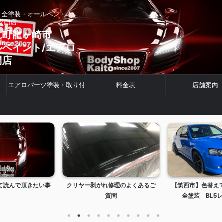
 全塗装・オールペン・オ
専門店
見町龍ヶ崎市
ペイント/エアロ
門店
エアロパーツ塗装・取り付
料金表
店舗案内
け・修理
で頂きたい事
クリヤー剥がれ修理のよくあるご
【筑西市】色替えでイメ
質問
全塗装 BL5レガシィ2