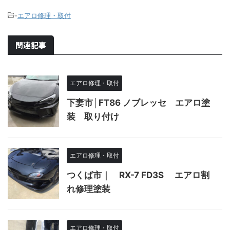
-
エアロ修理・取付
関連記事
エアロ修理・取付
下妻市│FT86 ノブレッセ エアロ塗
装 取り付け
エアロ修理・取付
つくば市｜ RX-7 FD3S エアロ割
れ修理塗装
エアロ修理・取付