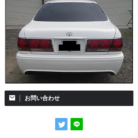
お問い合わせ