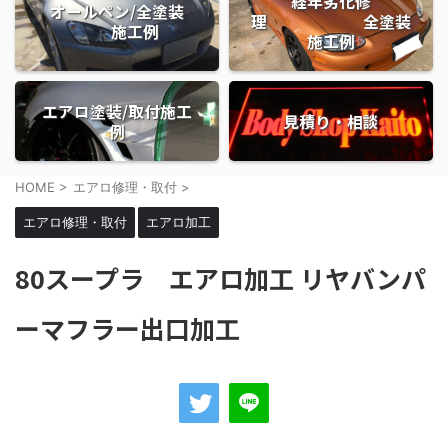
経年劣化修
オールペン/全塗装
理 全塗装
施工例
施工例
エアロ塗装/取付施工
見積り・相談
例
HOME
>
エアロ修理・取付
>
エアロ修理・取付
エアロ加工
80スープラ エアロ加工 リヤバンパ
ーマフラー出口加工