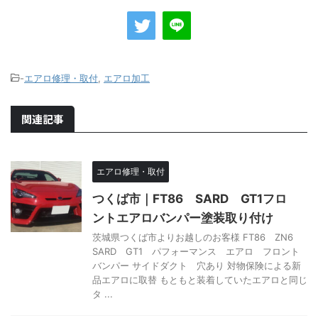
-
エアロ修理・取付
,
エアロ加工
関連記事
エアロ修理・取付
つくば市｜FT86 SARD GT1フロ
ントエアロバンパー塗装取り付け
茨城県つくば市よりお越しのお客様 FT86 ZN6
SARD GT1 パフォーマンス エアロ フロント
バンパー サイドダクト 穴あり 対物保険による新
品エアロに取替 もともと装着していたエアロと同じ
タ ...