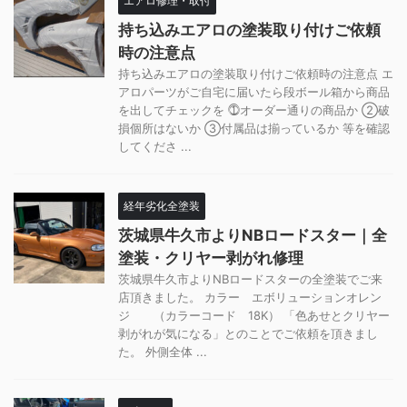
エアロ修理・取付
持ち込みエアロの塗装取り付けご依頼
時の注意点
持ち込みエアロの塗装取り付けご依頼時の注意点 エ
アロパーツがご自宅に届いたら段ボール箱から商品
を出してチェックを ⓵オーダー通りの商品か ②破
損個所はないか ③付属品は揃っているか 等を確認
してくださ ...
経年劣化全塗装
茨城県牛久市よりNBロードスター｜全
塗装・クリヤー剥がれ修理
茨城県牛久市よりNBロードスターの全塗装でご来
店頂きました。 カラー エボリューションオレン
ジ （カラーコード 18K） 「色あせとクリヤー
剥がれが気になる」とのことでご依頼を頂きまし
た。 外側全体 ...